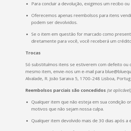
Para concluir a devolução, exigimos um recibo o
Oferecemos apenas reembolsos para itens vendid
podem ser devolvidos.
Se o item em questão for marcado como presen
diretamente para você, você receberá um crédito
Trocas
Só substituímos itens se estiverem com defeito ou da
mesmo item, envie-nos um e-mail para blue@bluequ
Alvalade, R. João Saraiva 5, 1700-248 Lisboa, Portuga
Reembolsos parciais são concedidos
(se aplicável
Qualquer item que não esteja em sua condição ori
motivos que não sejam nossa culpa.
Qualquer item devolvido mais de 30 dias após a 